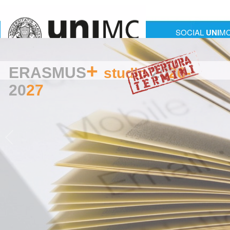
SOCIAL
UNI
M
+
ERASMUS
20
26-
studio
20
27