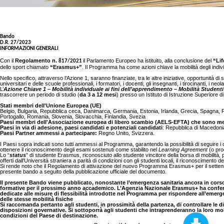
Bando
D.R. 27/2023
INFORMAZIONI GENERALI
Con il
Regolamento n.
il Parlamento Europeo ha istituito, alla conclusione del
“Li
817/2021
dello sport chiamato
“Erasmus+”
.
Il Programma ha come azioni chiave la mobilità degli indivi
Nello specifico, attraverso l’Azione 1, saranno finanziate, tra le altre iniziative, opportunità d
universitari e delle scuole professionali, i formatori, i docenti, gli insegnanti, i tirocinanti, i neol
L’
Azione Chiave 1 – Mobilità individuale ai fini dell’apprendimento – Mobilità Studenti
trascorrere un periodo di studio (
da 3 a 12 mesi
) presso un Istituto di Istruzione Superiore d
Stati membri dell'Unione Europea (UE)
Belgio, Bulgaria, Repubblica ceca, Danimarca, Germania, Estonia, Irlanda, Grecia, Spagna, Fra
Portogallo, Romania, Slovenia, Slovacchia, Finlandia, Svezia
Paesi membri dell'Associazione europea di libero scambio (AELS-EFTA) che sono m
Paesi in via di adesione, paesi candidati e potenziali candidati
: Repubblica di Macedonia
Paesi Partner ammessi a partecipare:
Regno Unito, Svizzera.
I Paesi sopra indicati sono tutti ammessi al Programma, garantendo la possibilità di seguire i cors
ottenere il riconoscimento degli esami sostenuti come stabilito nel
Learning Agreement
(o pro
Lo “
status
” di studente Erasmus, riconosciuto allo studente vincitore della borsa di mobilità, 
offerti dall’Università straniera a parità di condizioni con gli studenti locali, il riconoscimento del
Si rende noto che il Regolamento di attivazione del nuovo Programma Erasmus+ per il settennio
presente bando a seguito della pubblicazione ufficiale del documento.
Il presente Bando viene pubblicato, nonostante l’emergenza sanitaria ancora in corso, a
formative per il prossimo anno accademico. L’Agenzia Nazionale Erasmus+ ha confe
dedicate alle misure di flessibilità introdotte nel Programma per rispondere all’emer
delle stesse mobilità fisiche
Si raccomanda pertanto agli studenti, in prossimità della partenza, di controllare le dis
disposizioni governative. Si sottoporrà agli studenti che intraprenderanno la loro mobil
condizioni del Paese di destinazione.